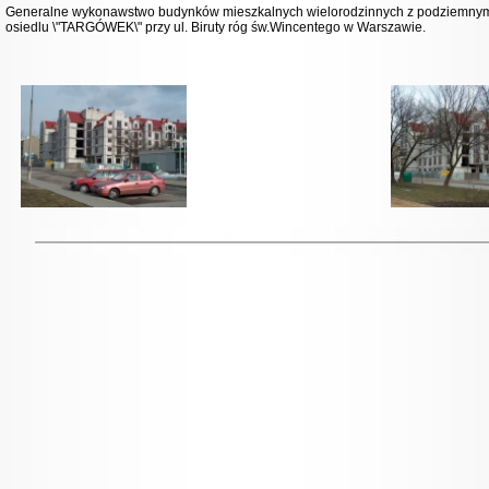
Generalne wykonawstwo budynków mieszkalnych wielorodzinnych z podziemny
osiedlu \"TARGÓWEK\" przy ul. Biruty róg św.Wincentego w Warszawie.