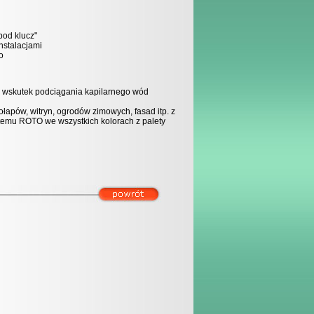
od klucz"
nstalacjami
o
h wskutek podciągania kapilarnego wód
łapów, witryn, ogrodów zimowych, fasad itp. z
emu ROTO we wszystkich kolorach z palety