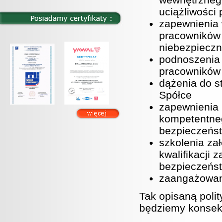
uciążliwości 
zapewnienia 
pracowników 
niebezpieczn
podnoszenia 
pracowników 
dążenia do s
Spółce
zapewnienia 
kompetentneg
bezpieczeńst
szkolenia za
kwalifikacji
bezpieczeńst
zaangażowanie
Tak opisaną poli
będziemy konsek