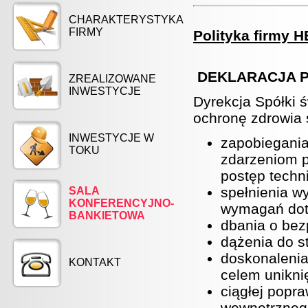
CHARAKTERYSTYKA
FIRMY
Polityka firmy 
DEKLARACJA P
ZREALIZOWANE
INWESTYCJE
Dyrekcja Spółki 
ochronę zdrowia 
INWESTYCJE W
zapobiegani
TOKU
zdarzeniom p
postęp techn
spełnienia w
SALA
KONFERENCYJNO-
wymagań dot
BANKIETOWA
dbania o bez
dążenia do s
doskonalenia
KONTAKT
celem unikni
ciągłej popra
wewnętrzneg