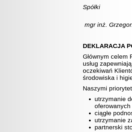
Spółki
mgr inż. Grzegor
DEKLARACJA P
Głównym celem F
usług zapewniając
oczekiwań Klient
środowiska i hig
Naszymi prioryte
utrzymanie d
oferowanych
ciągłe podno
utrzymanie za
partnerski s