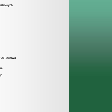
służbowych
k/Sochaczewa
ie
go