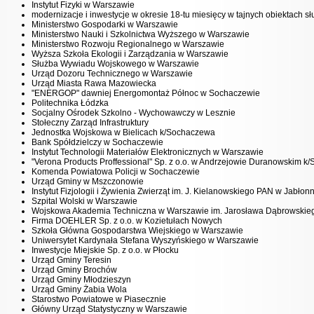
Instytut Fizyki w Warszawie
modernizacje i inwestycje w okresie 18-tu miesięcy w tajnych obiektach 
Ministerstwo Gospodarki w Warszawie
Ministerstwo Nauki i Szkolnictwa Wyższego w Warszawie
Ministerstwo Rozwoju Regionalnego w Warszawie
Wyższa Szkoła Ekologii i Zarządzania w Warszawie
Służba Wywiadu Wojskowego w Warszawie
Urząd Dozoru Technicznego w Warszawie
Urząd Miasta Rawa Mazowiecka
"ENERGOP" dawniej Energomontaż Północ w Sochaczewie
Politechnika Łódzka
Socjalny Ośrodek Szkolno - Wychowawczy w Lesznie
Stołeczny Zarząd Infrastruktury
Jednostka Wojskowa w Bielicach k/Sochaczewa
Bank Spółdzielczy w Sochaczewie
Instytut Technologii Materiałów Elektronicznych w Warszawie
"Verona Products Proffessional" Sp. z o.o. w Andrzejowie Duranowskim 
Komenda Powiatowa Policji w Sochaczewie
Urząd Gminy w Mszczonowie
Instytut Fizjologii i Żywienia Zwierząt im. J. Kielanowskiego PAN w Jabłonn
Szpital Wolski w Warszawie
Wojskowa Akademia Techniczna w Warszawie im. Jarosława Dąbrowskie
Firma DOEHLER Sp. z o.o. w Kozietułach Nowych
Szkoła Główna Gospodarstwa Wiejskiego w Warszawie
Uniwersytet Kardynała Stefana Wyszyńskiego w Warszawie
Inwestycje Miejskie Sp. z o.o. w Płocku
Urząd Gminy Teresin
Urząd Gminy Brochów
Urząd Gminy Młodzieszyn
Urząd Gminy Żabia Wola
Starostwo Powiatowe w Piasecznie
Główny Urząd Statystyczny w Warszawie