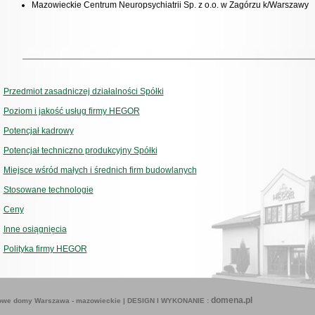
Mazowieckie Centrum Neuropsychiatrii Sp. z o.o. w Zagórzu k/Warszawy
Przedmiot zasadniczej działalności Spółki
Poziom i jakość usług firmy HEGOR
Potencjał kadrowy
Potencjał techniczno produkcyjny Spółki
Miejsce wśród małych i średnich firm budowlanych
Stosowane technologie
Ceny
Inne osiągnięcia
Polityka firmy HEGOR
domena.pl
owe domy Warszawa
-
mazowieckie
| DESIGN I WYKONANIE :