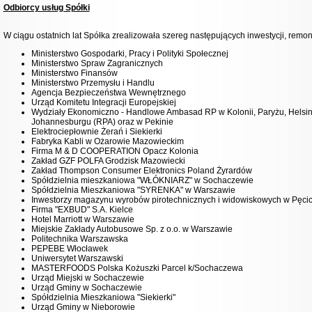
Odbiorcy usług Spółki
W ciągu ostatnich lat Spółka zrealizowała szereg następujących inwestycji, remont
Ministerstwo Gospodarki, Pracy i Polityki Społecznej
Ministerstwo Spraw Zagranicznych
Ministerstwo Finansów
Ministerstwo Przemysłu i Handlu
Agencja Bezpieczeństwa Wewnętrznego
Urząd Komitetu Integracji Europejskiej
Wydziały Ekonomiczno - Handlowe Ambasad RP w Kolonii, Paryżu, Helsink
Johannesburgu (RPA) oraz w Pekinie
Elektrociepłownie Żerań i Siekierki
Fabryka Kabli w Ożarowie Mazowieckim
Firma M & D COOPERATION Opacz Kolonia
Zakład GZF POLFA Grodzisk Mazowiecki
Zakład Thompson Consumer Elektronics Poland Żyrardów
Spółdzielnia mieszkaniowa "WŁÓKNIARZ" w Sochaczewie
Spółdzielnia Mieszkaniowa "SYRENKA" w Warszawie
Inwestorzy magazynu wyrobów pirotechnicznych i widowiskowych w Pęci
Firma "EXBUD" S.A. Kielce
Hotel Marriott w Warszawie
Miejskie Zakłady Autobusowe Sp. z o.o. w Warszawie
Politechnika Warszawska
PEPEBE Włocławek
Uniwersytet Warszawski
MASTERFOODS Polska Kożuszki Parcel k/Sochaczewa
Urząd Miejski w Sochaczewie
Urząd Gminy w Sochaczewie
Spółdzielnia Mieszkaniowa "Siekierki"
Urząd Gminy w Nieborowie